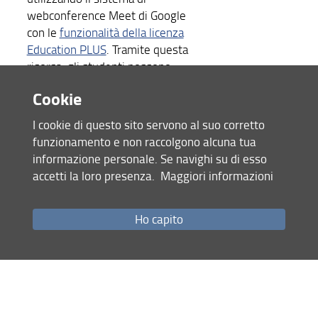
webconference Meet di Google
con le
funzionalità della licenza
Education PLUS
. Tramite questa
risorsa, gli studenti possono
accedere direttamente alle lezioni
Cookie
e visualizzare le registrazioni.
Modalità raccomandata in caso di
I cookie di questo sito servono al suo corretto
lezioni ricorrenti con registrazioni
funzionamento e non raccolgono alcuna tua
video.
informazione personale. Se navighi su di esso
Google Meet
: è possibile
accetti la loro presenza.
Maggiori informazioni
utilizzare il sistema di
webconference Meet di Google
Ho capito
con le
funzionalità della licenza
Education PLUS
in modalità stand-
alone. Come per una qualsiasi
riunione, il docente crea l’evento
da Calendar, e deve poi mettere il
link a disposizione dei propri