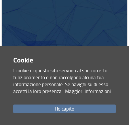
Accesso alla rete e eduroam
Cookie
I cookie di questo sito servono al suo corretto
funzionamento e non raccolgono alcuna tua
informazione personale. Se navighi su di esso
accetti la loro presenza.
Maggiori informazioni
Ho capito