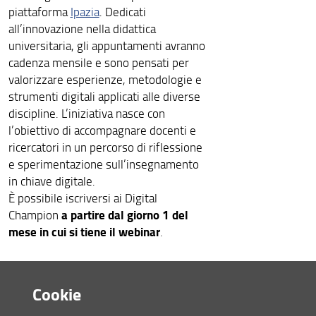
piattaforma
Ipazia
. Dedicati
all’innovazione nella didattica
universitaria, gli appuntamenti avranno
cadenza mensile e sono pensati per
valorizzare esperienze, metodologie e
strumenti digitali applicati alle diverse
discipline. L’iniziativa nasce con
l’obiettivo di accompagnare docenti e
ricercatori in un percorso di riflessione
e sperimentazione sull’insegnamento
in chiave digitale.
È possibile iscriversi ai Digital
a partire dal giorno 1 del
Champion
mese in cui si tiene il webinar
.
Il ciclo Digital Champions si articola in
incontri tematici, ciascuno dedicato a
Cookie
una specifica area disciplinare: