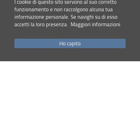
Area delle Scienze Sociali
I cookie di questo sito servono al suo corretto
“
Insegnare la microeconomia con i
funzionamento e non raccolgono alcuna tua
digital game
” il 18 Febbraio ore
informazione personale. Se navighi su di esso
14:00-16:00
accetti la loro presenza.
Maggiori informazioni
Docente: Nicola Doni | Dipartimento di
Scienze per l'Economia e per
Ho capito
l'Impresa.
Area Biomedica
“
Insegnare le discipline biomediche
con la didattica blended
” il 24 marzo
ore 14:00-16:00
Docenti: Daniele Bani e Renza Guelfi |
Dipartimento di Medicina
Sperimentale e Clinica.
Area Umanistica e della Formazione
“
Insegnare la storia dell’educazione
con Notebook
” il 23 aprile ore 14:00-
16:00
Docente: Gianfranco Bandini |