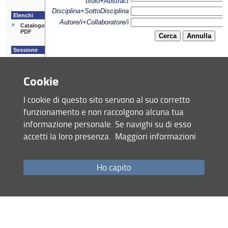
Mail, Google e autenticazione cloud
Licenze software a disposizione
Orario, aule, esami, spazi e servizi (Kairos)
Cookie
Aule e gestione aule
I cookie di questo sito servono al suo corretto
File Service: Olmo e Tiglio
Condividi
funzionamento e non raccolgono alcuna tua
Transizione Digitale
informazione personale. Se navighi su di esso
accetti la loro presenza.
Maggiori informazioni
ultimo aggiornamento
Fonia di Ateneo - UnifiVoip
10.09.2024
ICDL: patente europea del computer
Ho capito
Siti Web
Mappa del sito
RSS feed
Richiesta di certificati TLS
Catalogo video
Privacy